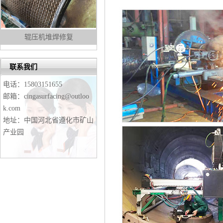
辊压机堆焊修复
联系我们
电话：15803151655
邮箱：cingasurfacing@outloo
k.com
地址：中国河北省遵化市矿山
产业园